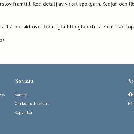
slöv framtill. Röd detalj av virkat spökgarn. Kedjan och lå
ca 12 cm rakt över från ögla till ögla och ca 7 cm från top
as.
Kontakt
So
se
.
Kontakt
Om köp och returer
Köpvillkor